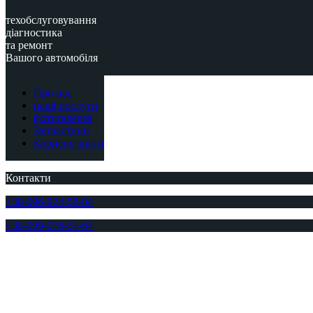
техобслуговування
діагностика
та ремонт
Вашого автомобіля
Про нас
наші послуги
фотогалерея
Запчастини
Корисно знати
Контакти
+38-096-924-58-04
+38-099-076-51-64