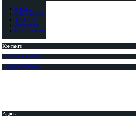
Про нас
наші послуги
фотогалерея
Запчастини
Корисно знати
Контакти
+38-096-924-58-04
+38-099-076-51-64
Адреса