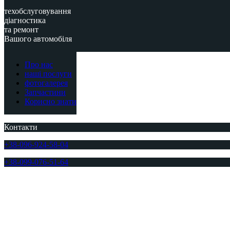
техобслуговування
діагностика
та ремонт
Вашого автомобіля
Про нас
наші послуги
фотогалерея
Запчастини
Корисно знати
Контакти
+38-096-924-58-04
+38-099-076-51-64