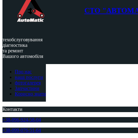
СТО "АВТОМ
техобслуговування
діагностика
та ремонт
Вашого автомобіля
Про нас
наші послуги
фотогалерея
Запчастини
Корисно знати
Контакти
+38-096-924-58-04
+38-099-076-51-64