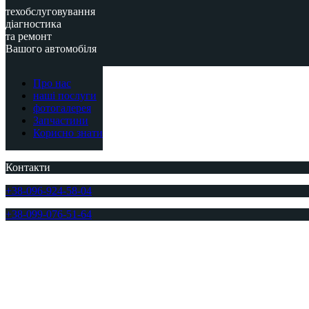
техобслуговування
діагностика
та ремонт
Вашого автомобіля
Про нас
наші послуги
фотогалерея
Запчастини
Корисно знати
Контакти
+38-096-924-58-04
+38-099-076-51-64