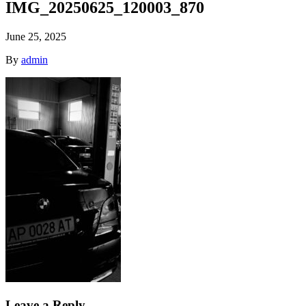
IMG_20250625_120003_870
June 25, 2025
By
admin
Leave a Reply