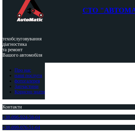
СТО "АВТОМ
техобслуговування
діагностика
та ремонт
Вашого автомобіля
Про нас
наші послуги
фотогалерея
Запчастини
Корисно знати
Контакти
+38-096-924-58-04
+38-099-076-51-64