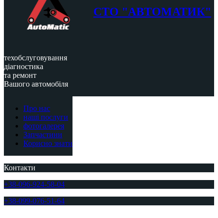
СТО "АВТОМАТИК"
техобслуговування
діагностика
та ремонт
Вашого автомобіля
Про нас
наші послуги
фотогалерея
Запчастини
Корисно знати
Контакти
+38-096-924-58-04
+38-099-076-51-64