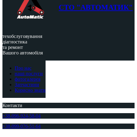
СТО "АВТОМАТИК"
техобслуговування
діагностика
та ремонт
Вашого автомобіля
Про нас
наші послуги
фотогалерея
Запчастини
Корисно знати
Контакти
+38-096-924-58-04
+38-099-076-51-64