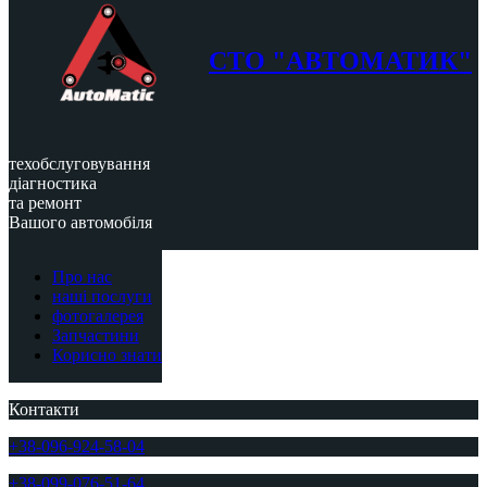
СТО "АВТОМАТИК"
техобслуговування
діагностика
та ремонт
Вашого автомобіля
Про нас
наші послуги
фотогалерея
Запчастини
Корисно знати
Контакти
+38-096-924-58-04
+38-099-076-51-64