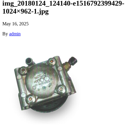
img_20180124_124140-e1516792399429-
1024×962-1.jpg
May 16, 2025
By
admin