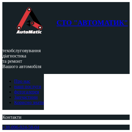
СТО "АВТОМАТИК"
техобслуговування
діагностика
та ремонт
Вашого автомобіля
Про нас
наші послуги
фотогалерея
Запчастини
Корисно знати
Контакти
+38-096-924-58-04