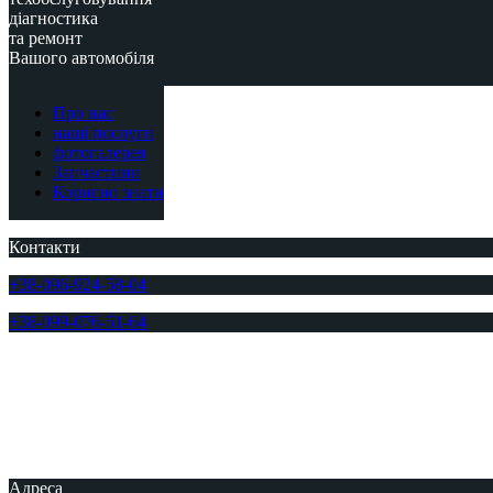
діагностика
та ремонт
Вашого автомобіля
Про нас
наші послуги
фотогалерея
Запчастини
Корисно знати
Контакти
+38-096-924-58-04
+38-099-076-51-64
Адреса