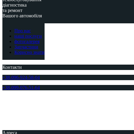
діагностика
та ремонт
Вашого автомобіля
Про нас
наші послуги
фотогалерея
Запчастини
Корисно знати
Контакти
+38-096-924-58-04
+38-099-076-51-64
Адреса