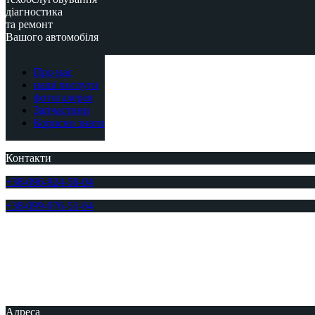
діагностика
та ремонт
Вашого автомобіля
Про нас
наші послуги
фотогалерея
Запчастини
Корисно знати
Контакти
+38-096-924-58-04
+38-099-076-51-64
Адреса