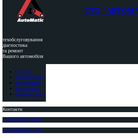
СТО "АВТОМ
техобслуговування
діагностика
та ремонт
Вашого автомобіля
Про нас
наші послуги
фотогалерея
Запчастини
Корисно знати
Контакти
+38-096-924-58-04
+38-099-076-51-64