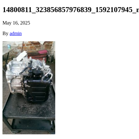
14800811_323856857976839_1592107945_n
May 16, 2025
By
admin