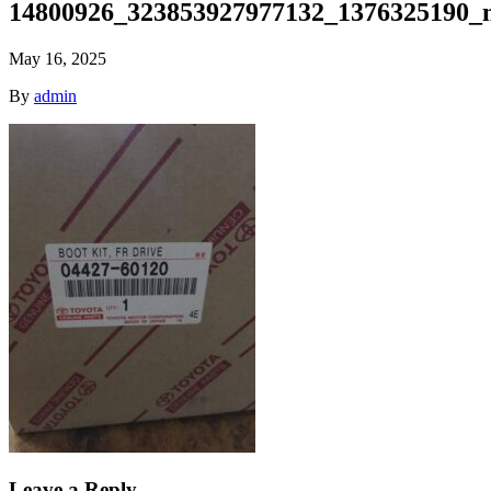
14800926_323853927977132_1376325190_n
May 16, 2025
By
admin
Leave a Reply