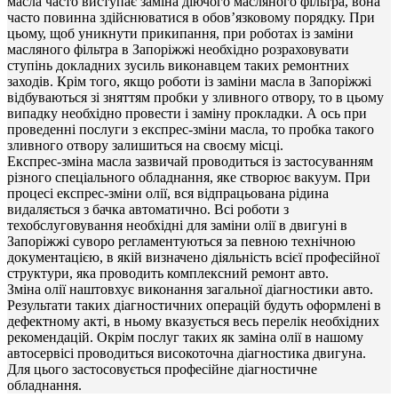
масла часто виступає заміна діючого масляного фільтра, вона
часто повинна здійснюватися в обов’язковому порядку. При
цьому, щоб уникнути прикипання, при роботах із заміни
масляного фільтра в Запоріжжі необхідно розраховувати
ступінь докладних зусиль виконавцем таких ремонтних
заходів. Крім того, якщо роботи із заміни масла в Запоріжжі
відбуваються зі зняттям пробки у зливного отвору, то в цьому
випадку необхідно провести і заміну прокладки. А ось при
проведенні послуги з експрес-зміни масла, то пробка такого
зливного отвору залишиться на своєму місці.
Експрес-зміна масла зазвичай проводиться із застосуванням
різного спеціального обладнання, яке створює вакуум. При
процесі експрес-зміни олії, вся відпрацьована рідина
видаляється з бачка автоматично. Всі роботи з
техобслуговування необхідні для заміни олії в двигуні в
Запоріжжі суворо регламентуються за певною технічною
документацією, в якій визначено діяльність всієї професійної
структури, яка проводить комплексний ремонт авто.
Зміна олії наштовхує виконання загальної діагностики авто.
Результати таких діагностичних операцій будуть оформлені в
дефектному акті, в ньому вказується весь перелік необхідних
рекомендацій. Окрім послуг таких як заміна олії в нашому
автосервісі проводиться високоточна діагностика двигуна.
Для цього застосовується професійне діагностичне
обладнання.