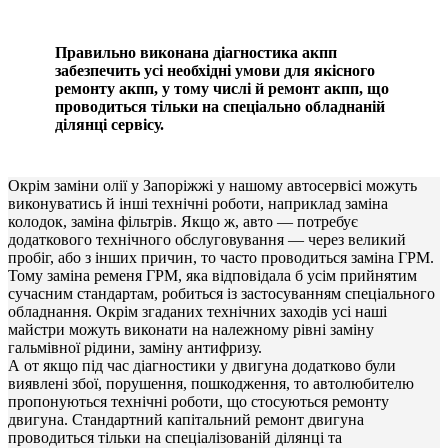
Правильно виконана діагностика акпп
забезпечить усі необхідні умови для якісного
ремонту акпп, у тому числі й ремонт акпп, що
проводиться тільки на спеціально обладнаній
ділянці сервісу.
Окрім заміни олії у Запоріжжі у нашому автосервісі можуть
виконуватись й інші технічні роботи, наприклад заміна
колодок, заміна фільтрів. Якщо ж, авто — потребує
додаткового технічного обслуговування — через великий
пробіг, або з інших причин, то часто проводиться заміна ГРМ.
Тому заміна ременя ГРМ, яка відповідала б усім прийнятим
сучасним стандартам, робиться із застосуванням спеціального
обладнання. Окрім згаданих технічних заходів усі наші
майстри можуть виконати на належному рівні заміну
гальмівної рідини, заміну антифризу.
А от якщо під час діагностики у двигуна додатково були
виявлені збої, порушення, пошкодження, то автолюбителю
пропонуються технічні роботи, що стосуються ремонту
двигуна. Стандартний капітальний ремонт двигуна
проводиться тільки на спеціалізованій ділянці та