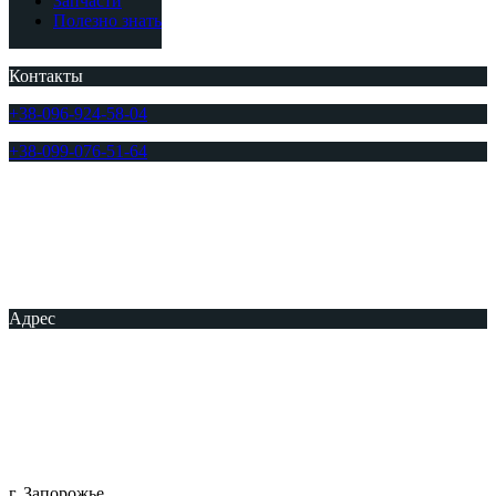
Запчасти
Полезно знать
Контакты
+38-096-924-58-04
+38-099-076-51-64
Адрес
г. Запорожье