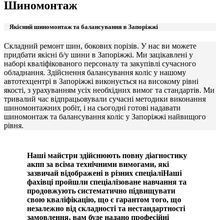
Шиномонтаж
Якісний шиномонтаж та балансування в Запоріжжі
Складний ремонт шин, бокових порізів. У нас ви можете
придбати якісні б/у шини в Запоріжжі. Ми зацікавлені у
наборі кваліфікованого персоналу та закупівлі сучасного
обладнання. Здійснення балансування коліс у нашому
автотехцентрі в Запоріжжі виконується на високому рівні
якості, з урахуванням усіх необхідних вимог та стандартів. Ми
тривалий час відпрацьовували сучасні методики виконання
шиномонтажних робіт, і на сьогодні готові надавати
шиномонтаж та балансування коліс у Запоріжжі найвищого
рівня.
Наші майстри здійснюють повну діагностику
акпп за всіма технічними вимогами, які
зазвичай відображені в різних спеціаліНаші
фахівці пройшли спеціалізоване навчання та
продовжують систематично підвищувати
свою кваліфікацію, що є гарантом того, що
незалежно від складності та нестандартності
замовлення, вам буде надано професійні