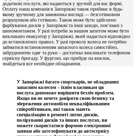
додаткові послуги, які надаються у зручній для вас формі.
Оплату наша компанія в Запоріжжі також приймає в будь-
якому зручному для замовника вигляді — безготівковим
розрахунком або готівкою. Також може бути здійснено
фарбування дисків у Запоріжжі та інші заходи, пов’язані з
шиномонтажем. У разі потреби за вашим запитом може бути
викликано евакуатор у Запоріжжі, який надається відповідно
до встановлених правил. У разі проколу колеса не потрібно
займатися встановленням запасного колеса самостійно,
забруднюючи одяг та руки – достатньо викликати телефоном
сервісну бригаду. У фургоні, що прибуде на виклик,
знайдеться все необхідне обладнання.
У Запоріжжі багато спорткарів, не обладнаних
запасним колесом – їхнім власникам ця
послуга допоможе вирішити безліч проблем.
Якщо ви не хочете довіряти свою безпеку та
збереження автомобіля некваліфікованим
співробітникам, які також мають
спеціалізацію в ремонті литих дисків,
поліруванні дисків та інших послугах, ви
можете скористатися формою електронної
заявки або зателефонувати до автосервісу