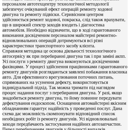
персоналом автотехцентру технологічної методології
забезпечує очікуваний ефект операцій ремонту ходової
двигуна та ремонту підвіски. Серивісним центром
здійснюється ремонт ходової, покраска, слід також врахувати,
що в широкий спектр заходів входить і діагностика
автомобіля. Необхідно відзначити, що в ході гарантованого
виконання досвідченим персоналом майстерні ремонтно-
відновлювальних операцій дотримуються всі різні
характеристики транспортного засобу клієнта.
Справжня методика це основа діяльності технологічного
автосервісу як при перебиранні двигуна так і при заміні акпп.
Усі послуги з ремонту двигуна виконуються досвідченими
фахівцями. У процесі здійснення працівниками гарантованого
ремонту двигунів розглядаються заявлені побажання власника
авто. Для ефективного врегулювання поточних питань,
спрямованих на усунення дефекту, використовується
індивідуальний підхід. Так можна тримати під наглядом
процес надання послуг з перебирання двигуна. У разі, якщо
знадобиться ремонту двигуна, то йому повинне передувати
дефектування ендоскопом. Оснащення автомайстерні якісним
обладнанням гарантує надійність у проведенні послуг. Дана
схема дає можливість скомпонувати відповідний список
необхідних робіт із ремонту двигунів. Усі відновлювальні
заходи передбачають застосування надійних автозапчастин.
Перед перебиранням двигунів у більшості випадків