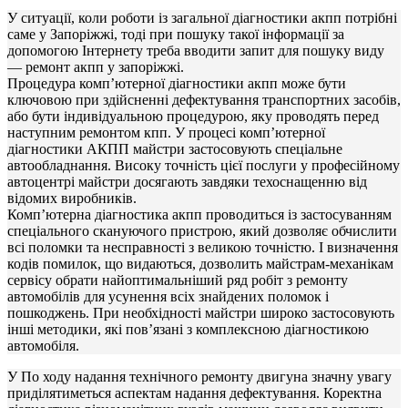
У ситуації, коли роботи із загальної діагностики акпп потрібні
саме у Запоріжжі, тоді при пошуку такої інформації за
допомогою Інтернету треба вводити запит для пошуку виду
— ремонт акпп у запоріжжі.
Процедура комп’ютерної діагностики акпп може бути
ключовою при здійсненні дефектування транспортних засобів,
або бути індивідуальною процедурою, яку проводять перед
наступним ремонтом кпп. У процесі комп’ютерної
діагностики АКПП майстри застосовують спеціальне
автообладнання. Високу точність цієї послуги у професійному
автоцентрі майстри досягають завдяки техоснащенню від
відомих виробників.
Комп’ютерна діагностика акпп проводиться із застосуванням
спеціального скануючого пристрою, який дозволяє обчислити
всі поломки та несправності з великою точністю. І визначення
кодів помилок, що видаються, дозволить майстрам-механікам
сервісу обрати найоптимальніший ряд робіт з ремонту
автомобілів для усунення всіх знайдених поломок і
пошкоджень. При необхідності майстри широко застосовують
інші методики, які пов’язані з комплексною діагностикою
автомобіля.
У По ходу надання технічного ремонту двигуна значну увагу
приділятиметься аспектам надання дефектування. Коректна