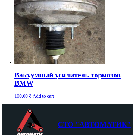
Вакуумный усилитель тормозов
BMW
100,00
₴
Add to cart
СТО "АВТОМАТИК"