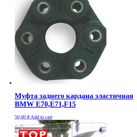
Муфта заднего кардана эластичная
BMW E70,E71,F15
50,00
₴
Add to cart