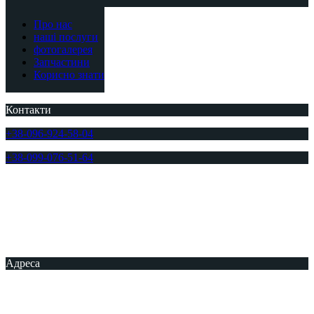
Про нас
наші послуги
фотогалерея
Запчастини
Корисно знати
Контакти
+38-096-924-58-04
+38-099-076-51-64
Адреса