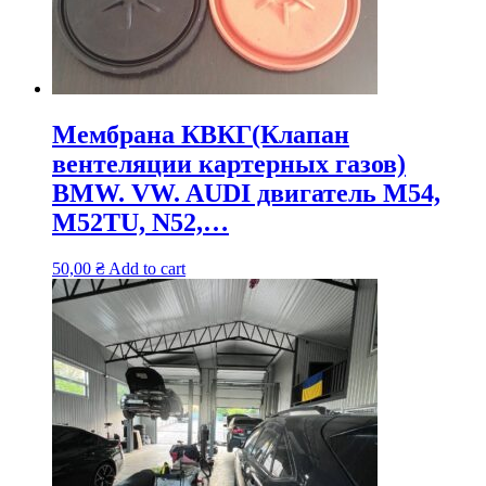
Мембрана КВКГ(Клапан
вентеляции картерных газов)
BMW. VW. AUDI двигатель M54,
M52TU, N52,…
50,00
₴
Add to cart