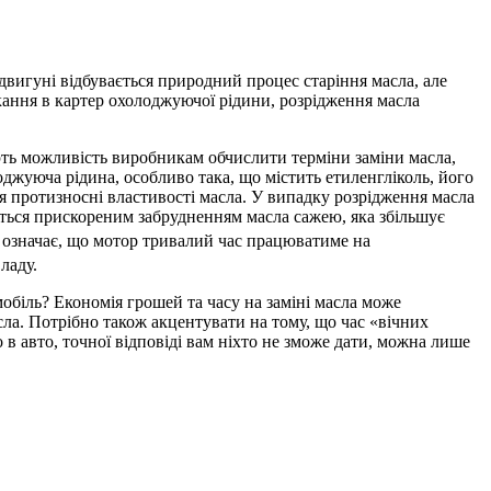
двигуні відбувається природний процес старіння масла, але
кання в картер охолоджуючої рідини, розрідження масла
ають можливість виробникам обчислити терміни заміни масла,
оджуюча рідина, особливо така, що містить етиленгліколь, його
я протизносні властивості масла. У випадку розрідження масла
ються прискореним забрудненням масла сажею, яка збільшує
 означає, що мотор тривалий час працюватиме на
ладу.
обіль? Економія грошей та часу на заміні масла може
ла. Потрібно також акцентувати на тому, що час «вічних
 в авто, точної відповіді вам ніхто не зможе дати, можна лише