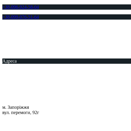
+38-096-924-58-04
+38-099-076-51-64
Адреса
м. Запоріжжя
вул. перемоги, 92г