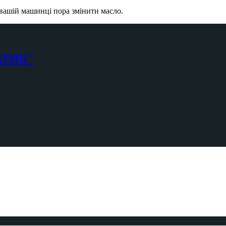
о вашій машинці пора змінити масло.
АТИК"