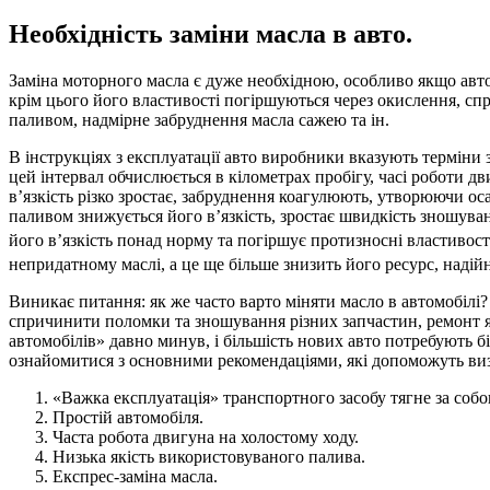
Необхідність заміни масла в авто.
Заміна моторного масла є дуже необхідною, особливо якщо авто
крім цього його властивості погіршуються через окислення, сп
паливом, надмірне забруднення масла сажею та ін.
В інструкціях з експлуатації авто виробники вказують терміни
цей інтервал обчислюється в кілометрах пробігу, часі роботи д
в’язкість різко зростає, забруднення коагулюють, утворюючи о
паливом знижується його в’язкість, зростає швидкість зношув
його в’язкість понад норму та погіршує протизносні властивост
непридатному маслі, а це ще більше знизить його ресурс, надійн
Виникає питання: як же часто варто міняти масло в автомобілі?
спричинити поломки та зношування різних запчастин, ремонт я
автомобілів» давно минув, і більшість нових авто потребують бі
ознайомитися з основними рекомендаціями, які допоможуть виз
«Важка експлуатація» транспортного засобу тягне за собо
Простій автомобіля.
Часта робота двигуна на холостому ходу.
Низька якість використовуваного палива.
Експрес-заміна масла.