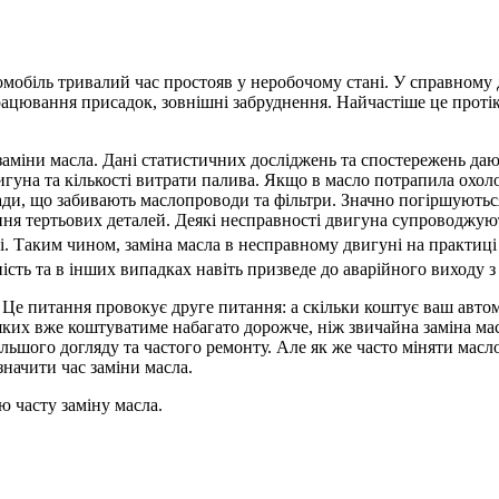
мобіль тривалий час простояв у неробочому стані. У справному 
рацювання присадок, зовнішні забруднення. Найчастіше це проті
 заміни масла. Дані статистичних досліджень та спостережень д
вигуна та кількості витрати палива. Якщо в масло потрапила охол
сади, що забивають маслопроводи та фільтри. Значно погіршуютьс
ання тертьових деталей. Деякі несправності двигуна супроводжу
і. Таким чином, заміна
масла в несправному двигуні на практиці
ість
та в інших випадках навіть призведе до аварійного виходу з 
 Це питання провокує друге питання: а скільки коштує ваш автом
ких вже коштуватиме набагато дорожче, ніж звичайна заміна мас
льшого догляду та частого ремонту. Але як же часто міняти масло
начити час заміни масла.
ю часту заміну масла.