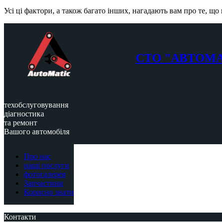
Усі ці фактори, а також багато інших, нагадають вам про те, щ
СТО "АВТОМ
техобслуговування
діагностика
та ремонт
Вашого автомобіля
Про нас
наші послуги
фотогалерея
Запчастини
Корисно знати
Контакти